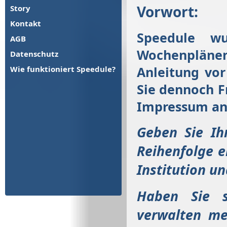
Vorwort:
Story
Kontakt
Speedule wu
AGB
Wochenplänen
Datenschutz
Anleitung vor
Wie funktioniert Speedule?
Sie dennoch F
Impressum ang
Geben Sie Ih
Reihenfolge e
Institution un
Haben Sie si
verwalten me