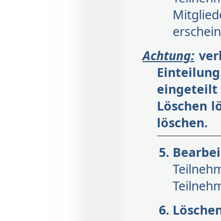
Mitglie
erschein
Achtung:
ver
Einteilu
eingetei
Löschen l
löschen.
Bear
Teilne
Teilneh
Lösch