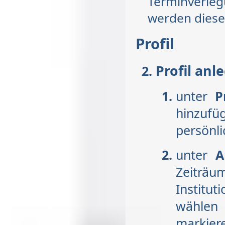
Terminverleg
werden diese
Profil
Profil anl
unter
P
hinzufü
persönl
unter
A
Zeiträu
Institut
wählen 
markier