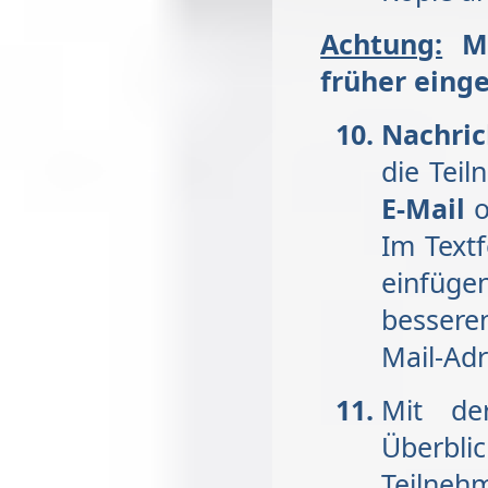
Achtung:
Mi
früher eing
Nachri
die Tei
E-Mail
o
Im Textf
einfüg
bessere
Mail-Ad
Mit de
Überb
Teilneh