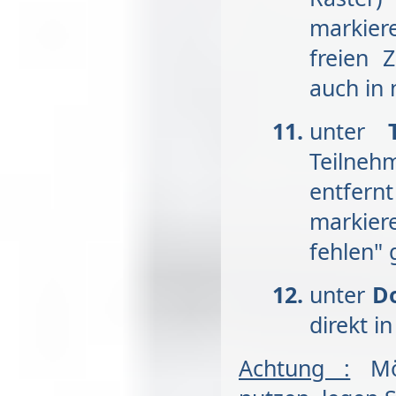
markie
freien 
auch in 
unter
Te
Teilneh
entfer
markie
fehlen" g
unter
Do
direkt 
Achtung :
Möc