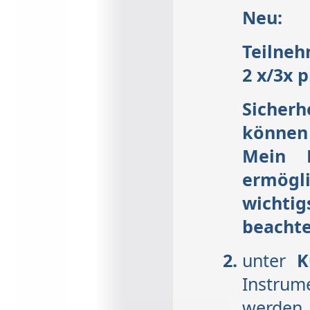
Neu:
Teilneh
2 x/3x 
Sicher
können
Mein K
ermögli
wichti
beachten
unter
K
Instrum
werden