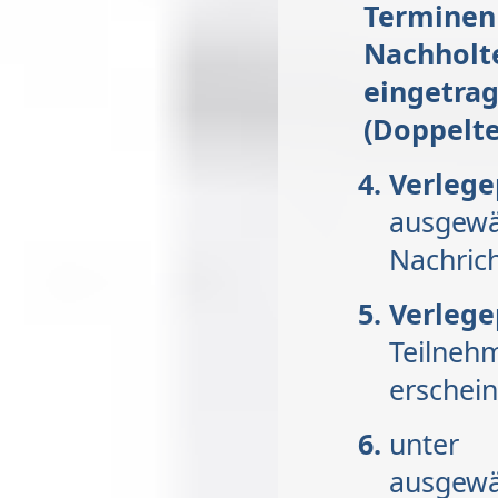
Termine
Nachhol
eingetra
(Doppelte
Verleg
ausgew
Nachrich
Verl
Teilneh
erschei
unter
Ve
ausgewä