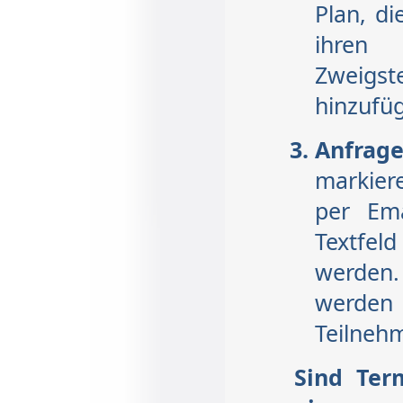
Plan, di
ihren
Zweigst
hinzufüg
Anfra
markier
per Ema
Textfeld
werden
werden
Teilneh
Sind Ter