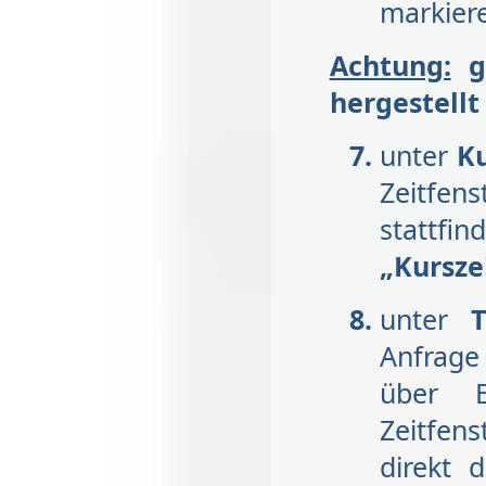
markier
Achtung:
ge
hergestellt
unter
Ku
Zeitfe
stattfi
„Kursze
unter
Anfrage
über E
Zeitfen
direkt 