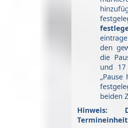
hinzufü
festgel
festleg
eintrag
den ge
die Pau
und 17
„Pause 
festgel
beiden Z
Hinweis: 
Termineinheit