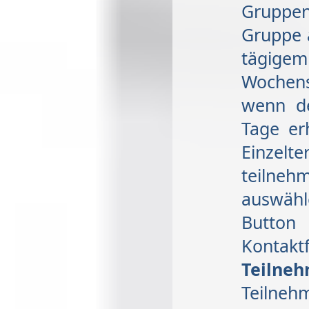
Gruppen
Gruppe 
tägige
Wochens
wenn de
Tage er
Einzelt
teiln
auswähl
Button
Kontak
Teilneh
Teilneh