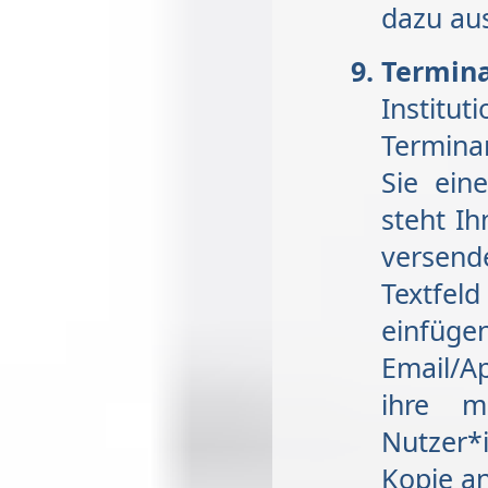
dazu au
Termi
Institut
Termina
Sie ei
steht I
versend
Textfel
einfüg
Email/A
ihre m
Nutzer*
Kopie an