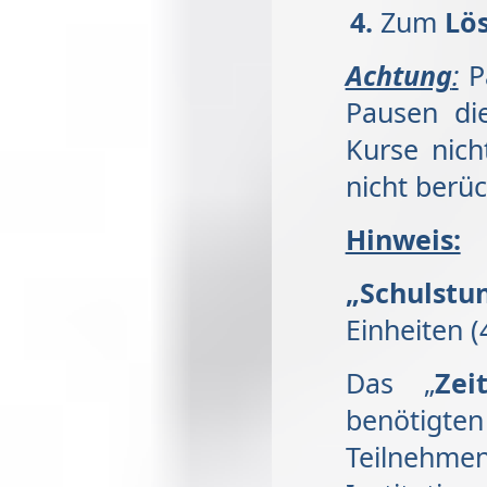
Zum
Lö
Achtung
:
Pa
Pausen di
Kurse nic
nicht berüc
Hinweis:
„
Schulstu
Einheiten 
Das „
Zeit
benötig
Teilnehme