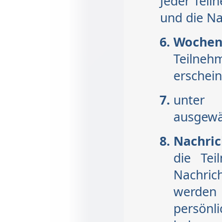
Jeder Teil
und die Na
Woch
Teilneh
erschei
unter
W
ausgewä
Nachric
die Te
Nachric
werden
persönli