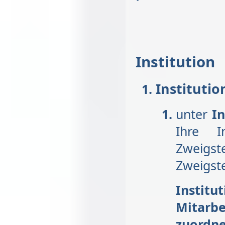
Institution
Instituti
unter
I
Ihre I
Zweigst
Zweigste
Instit
Mitar
zuordne