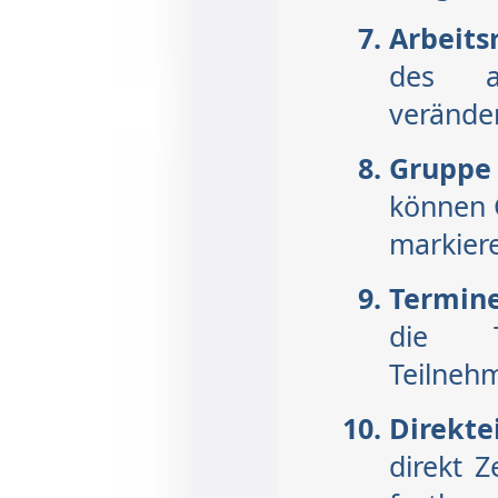
Arbeit
des au
verände
Gruppe
können 
markiere
Termine
die T
Teilneh
Direkte
direkt 