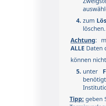
Zweigs
auswähl
zum
Lö
löschen.
Achtung
: m
ALLE
Daten d
können nicht
unter
F
benö
Institut
Tipp:
geben Si