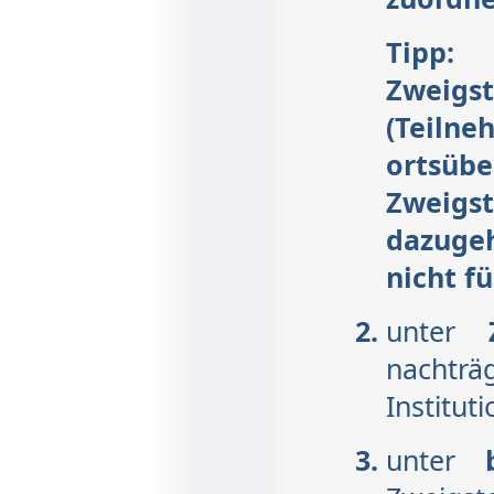
Tipp:
Zweigs
(Tei
ortsü
Zweigst
dazuge
nicht fü
unter
nachträ
Institut
unter
be