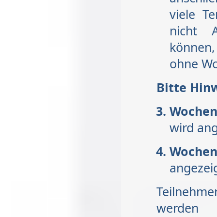
viele T
nicht 
können,
ohne Wo
Bitte Hin
Wochen
wird ang
Woche
angezei
Teilnehme
werden 