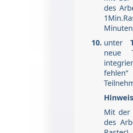
des Arb
1Min.Ra
Minuten
unter
Te
neue T
integri
fehlen
Teilneh
Hinweis
Mit de
des Arb
Raster