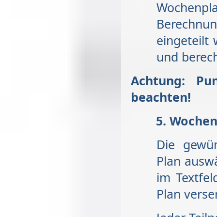
Wochenpla
Berechnun
eingeteilt
und berec
Achtung: Pu
beachten!
Wochen
Die gewün
Plan auswä
im Textfe
Plan verse