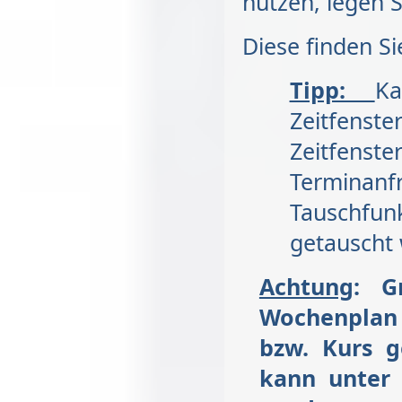
nutzen, legen S
Diese finden S
Tipp:
K
Zeitfenst
Zeitfen
Terminanf
Tauschfu
getauscht
Achtung
: G
Wochenplan 
bzw. Kurs 
kann unter 