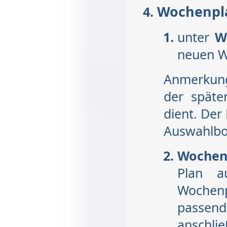
Wochenpla
unter
W
neuen W
Anmerkung
der späte
dient. Der
Auswahlbo
Woche
Plan a
Wochenp
passe
anschli